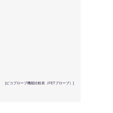
[ピコプローブ機能比較表（FETプローブ）]