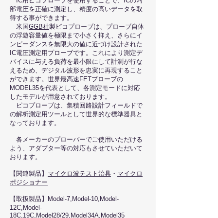
IC用ピコプローブを使用することで、ICの内
部電圧を正確に測定し、精度の高いデータを取
得する事ができます。
米国
GGB社
製ピコプローブは、プローブ自体
の浮遊容量値を極限まで小さく抑え、さらにイ
ンピーダンスを無限大の値に近づけ設計された
IC電圧測定用プローブです。これにより測定デ
バイスに与える負荷を最小限にして計測が行な
えるため、デジタル波形を忠実に再現すること
ができます。世界最高速FETプローブの
MODEL35を代表として、各測定モードに対応
したモデルが用意されております。
ピコプローブは、集積回路設計フィールドで
の解析測定用ツールとして世界的な標準器具と
なっております。
各メーカーのプローバーでご使用いただける
よう、アダプター等の対応もさせていただいて
おります。
​【関連製品】
マイクロ波テスト治具
・
マイクロ
ポジショナー
【取扱製品】Model-7,Model-10,Model-
12C,Model-
18C,19C,Model28/29,Model34A,Model35