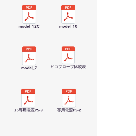
model_12C
model_10
ピコプローブ比較表
model_7
35専用電源PS-3
専用電源PS-2