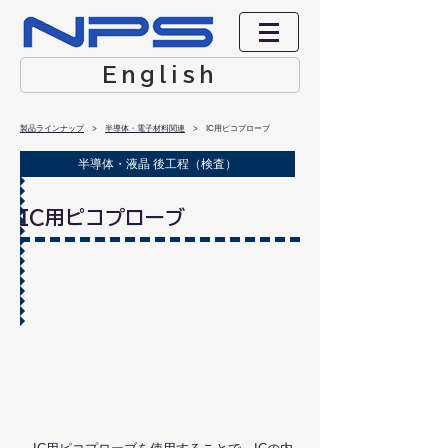
English
製品ラインナップ
> ​
半導体・電子材料関連
> IC用ピコプローブ
半導体・液晶 後工程（検査）
​IC用ピコプローブ