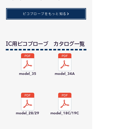
ピコプローブをもっと知る
​IC用ピコプローブ カタログ一覧
model_35
model_34A
model_28/29
model_18C/19C