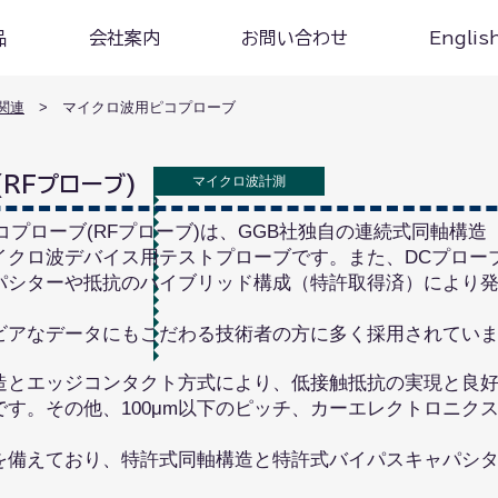
品
会社案内
お問い合わせ
Englis
関連
> マイクロ波用ピコプローブ
RFプローブ)
マイクロ波計測
コプローブ(RFプローブ)は、GGB社独自の連続式同軸構
イクロ波デバイス用テストプローブです。また、DCプロー
パシターや抵抗のハイブリッド構成（特許取得済）により
アなデータにもこだわる技術者の方に多く採用されてい
とエッジコンタクト方式により、低接触抵抗の実現と良好
す。その他、100μm以下のピッチ、カーエレクトロニク
を備えており、特許式同軸構造と特許式バイパスキャパシ