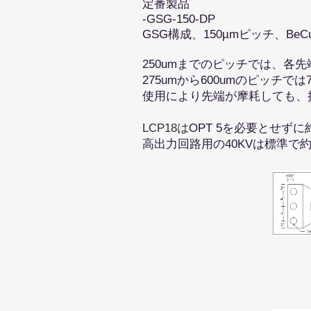
定番製品
-GSG-150-DP
GSG構成、150µmピッチ、B
250umまでのピッチでは、各先端
275umから600umのピッチでは7
使用により先端が摩耗しても、接
LCP18は
OPT 5を必要とせず
高出力回路用の40KVは標準で約