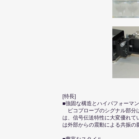
[特長]
■強固な構造とハイパフォーマ
ピコプローブのシグナル部分は
は、信号伝送特性に大変優れて
は外部からの震動による共振の