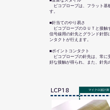
■豊富なスタイル
ピコプローブは、フラット基板
す。
■針当てのやり易さ
ピコプローブのＤＵＴと接触す
信号線用の針先とグランド針部
ンタクトが行えます。
■ポイントコンタクト
ピコプローブの針先は、常に安
好な接触が得られ、また、針先
LCP18
マイクロ波計測