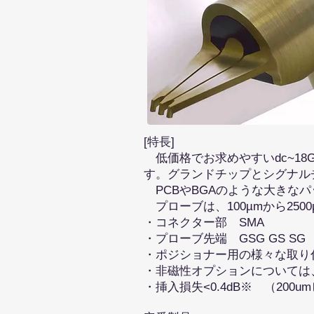
[特長]
低価格でお求めやすいdc~18
す。グランドチップとシグナル
PCBやBGAのような大きな
プローブは、100µmから250
・コネクター部 SMA
・プローブ先端 GSG GS SG
・ポジショナー用の様々な取り付
・非磁性オプションについては
​・挿入損失<0.4dB※ （200