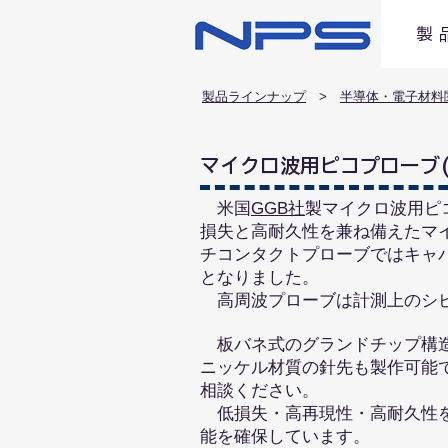
製 
製品ラインナップ
> ​
半導体・電子材料
​マイクロ波用ピコプローブ(
米国
GGB社
製マイクロ波用ピ
損失と高耐久性を兼ね備えたマ
チコンタクトプローブではキャ
となりました。
高周波プローブは計測上のシビ
板バネ式のグランドチップ構造
ニッケル材質の針先も製作可能で
相談ください。
​
低損失・高再現性・高耐久性
能を確保しています。