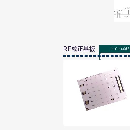
RF校正基板
マイクロ波