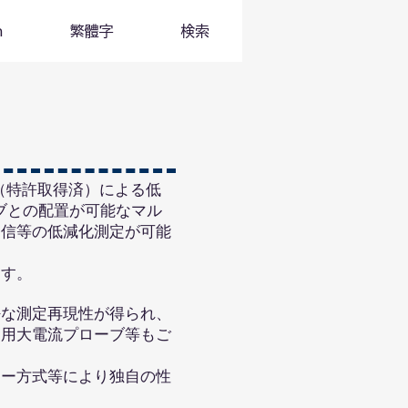
h
繁體字
検索
造（特許取得済）による低
ブとの配置が可能なマル
発信等の低減化測定が可能
ます。
な測定再現性が得られ、
ス用大電流プローブ等もご
ター方式等により独自の性