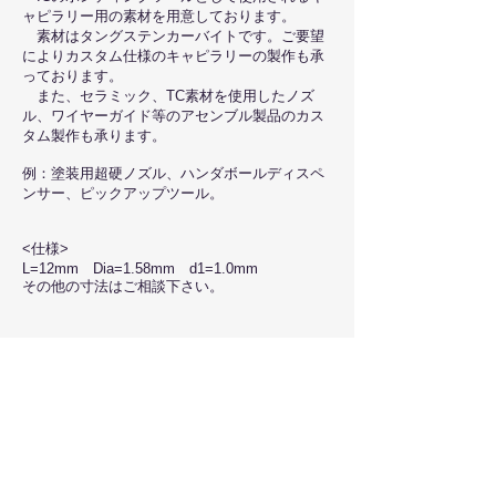
ャピラリー用の素材を用意しております。
素材はタングステンカーバイトです。ご要望
によりカスタム仕様のキャピラリーの製作も承
っております。
また、セラミック、TC素材を使用したノズ
ル、ワイヤーガイド等のアセンブル製品のカス
タム製作も承ります。
例：塗装用超硬ノズル、ハンダボールディスペ
ンサー、ピックアップツール。
<仕様>
L=12mm Dia=1.58mm d1=1.0mm
その他の寸法はご相談下さい。
Copyright © エヌピイエス株式会社 NPS,Inc.
Since 1971
〒136-0071 東京都江東区亀戸6-12-4 ​TEL:
03-
3684-2548
/ FAX:
03-3684-2287