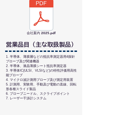
会社案内 2025.pdf
​営業品目（主な取扱製品）
1. 半導体、薄膜層などの抵抗率測定器用4探針
プローブ及び関連機器
2. 半導体、液晶薄膜シート抵抗率測定器
3. 半導体IC(ULSI、VLSIなど)の特性評価用高性
能プローブ
4. マイクロ波計測用プローブ及び測定用装置
5. 計測用、実験用、手動及び電動の直線、回転
形各種スライド製品
6. プローブニードル、スクライプポイント
7. レーザー干渉計システム