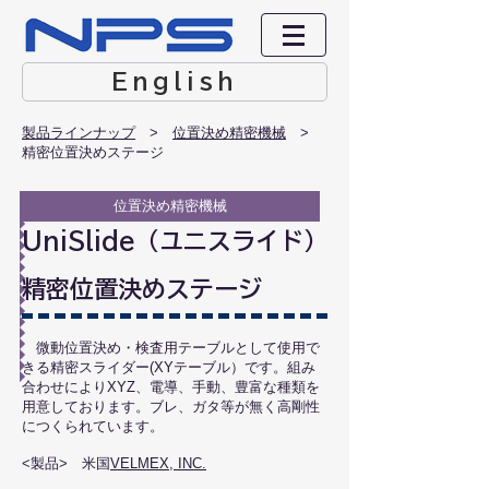
English
製品ラインナップ
> ​
位置決め精密機械
>
精密位置決めステージ
位置決め精密機械
UniSlide（ユニスライド）
精密位置決めステージ
微動位置決め・検査用テーブルとして使用で
きる精密スライダー(XYテーブル）です。組み
合わせによりXYZ、電導、手動、豊富な種類を
用意しております。
ブレ、ガタ等が無く高剛性
につくられています。
<製品> ​米国
VELMEX, INC.