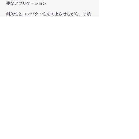
要なアプリケーション
耐久性とコンパクト性を向上させながら、手頃
な価格で高精度を実現させたシステムとなって
おります。
​※Velmexのシステムには、顕微鏡や専用の解析
ソフトは含まれていません。
機器構成
TA "システムは、以下で構成されています。
1. 早送り付UniSlide®、送りピッチ1mm/回転
2. リニアエンコーダ（分解能0.001mm）
3. Velmex VRO™ スケールデジタルカウンタ
ー
（リニアエンコーダに接続しコンピュータに
測定値を記録するためのインターフェース
VRO-1B ベース付き)
オプション品
1. VXM-USB-RS232シリアル・ケーブル
2. VRO-TAB2 リモートリセット・送信用リモー
ト入力モジュール