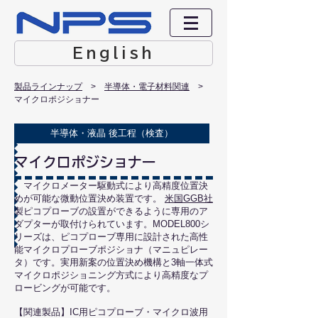
English
製品ラインナップ
> ​
半導体・電子材料関連
>
マイクロポジショナー
半導体・液晶 後工程（検査）
​マイクロポジショナー
マイクロメーター駆動式により高精度位置決
めが可能な微動位置決め装置です。
米国GGB社
製ピコプローブの設置ができるように専用のア
ダプターが取付けられています。
MODEL800シ
リーズは、ピコプローブ専用に設計された高性
能マイクロプローブポジショナ（マニュピレー
タ）です。
実用新案の位置決め機構と3軸一体式
マイクロポジショニング方式により高精度なプ
ロービングが可能です。
​【関連製品】IC用ピコプローブ・マイクロ波用