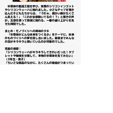
半導体の製造工程を学び、実際のシリコンインゴット
やシリコンウェーハに触れました。小さなチップを覗き
込んだ子どもたちからは、「うわぁ、細かい線がたくさ
ん見える！」「これが全部動いてるの！？」と驚きの声
が。五感を使って技術に触れる、一番の盛り上がりを見
せた時間でした。
まとめ：モノづくりへの興味のタネ
「半導体がどんな未来をつくるか」をテーマに、未来
のものづくりへの夢を話し合いました。最後までみんな
の目がキラキラと輝いていたのが印象的でした。
児童の感想：
「シリコンウェーハがキラキラしてきれいだった！タブ
レットや機械を分解して、本物の半導体を見てみたい」
（3年生・男子）
「ちいさな部品のなかに、たくさんの機能がつまってい
ると知ってびっくりしました」（3年生・女子）
先生からのコメント：
「教科書だけでは伝えきれない『生きた技術』に触れる
素晴らしい機会になりました。子どもたちの半導体や理
科への関心が一気に高まったのを感じます」
小学生を対象とした出前授業や工場見学の受け入れを
随時ご相談させていただいております。ご興味のある方
は、お気軽に「出前授業申し込み」よりご連絡くださ
い。