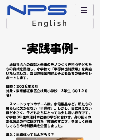
English
​-実践事例-
地域社会への貢献
と未来のモノづくりを担う子どもた
ちの育成を目指し、小学校で「半導体出前授業」を実施
いたしました。当日の授業内容と子どもたちの様子をレ
ポートします。
日時：2026年３月
対象：東京都江東区立枝川小学校 3年生（約１２０
名）
スマートフォンやゲーム機、家電製品など、私たちの
暮らしに欠かせない「半導体」。しかし、目に見えない
ほど小さく、子どもたちにとっては少し遠い存在です。
小学校3年生の理科や社会の学びに合わせ、身の回りの
電化製品の中に隠された「技術のすごさ」を楽しく体感
してもらう特別授業を企画しました。
導入：半導体ってなんだろう？