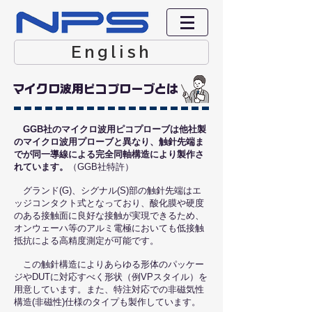
English
マイクロ波用ピコプローブとは
GGB社のマイクロ波用ピコプローブは他社製
のマイクロ波用プローブと異なり、触針先端ま
でが同一導線による完全同軸構造により製作さ
れています。
（GGB社特許）
グランド(G)、シグナル(S)部の触針先端はエ
ッジコンタクト式となっており、酸化膜や硬度
のある接触面に良好な接触が実現できるため、
オンウェーハ等のアルミ電極においても低接触
抵抗による高精度測定が可能です。
この触針構造によりあらゆる形体のパッケー
ジやDUTに対応すべく形状（例VPスタイル）を
用意しています。また、
特注対応での非磁気性
構造(非磁性)仕様のタイプも製作しています。