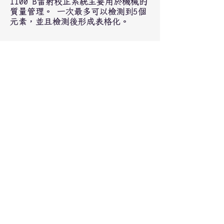
1100 B雷射校正系統主要用於機械的
質量管理。 一次最多可以檢測到5個
元素，並且檢測後形成表格化。
■1550角度感測器
1550A角度感測器可以測量表面和Z驅
動部件的微小位移，不會受到顏色和
反射率的影響。