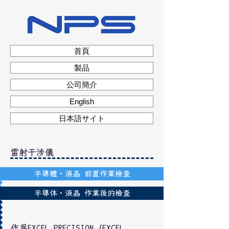
首頁
製品
公司簡介
English
日本語サイト
雷射干涉儀
半導體・液晶 前置作業檢查
半導体・液晶 作業後的檢查
作為EXCEL PRECISION（EXCEL