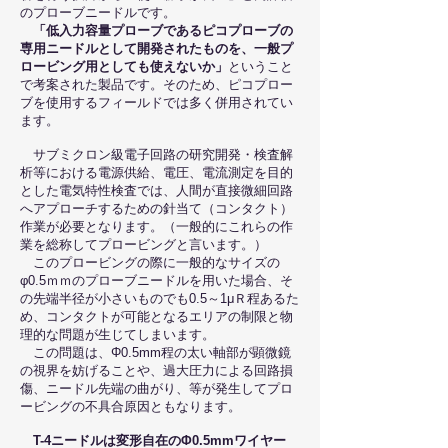
のプローブニードルです。
「低入力容量プローブであるピコプローブの
専用ニードルとして開発されたものを、一般プ
ロービング用としても使えないか」
ということ
で考案された製品です。そのため、ピコプロー
ブを使用するフィールドでは多く併用されてい
ます。
サブミクロン級電子回路の研究開発・検査解
析等における電源供給、電圧、電流測定を目的
とした電気特性検査では、人間が直接微細回路
へアプローチするための針当て（コンタクト）
作業が必要となります。（一般的にこれらの作
業を総称してプロービングと言います。）
この
プロービングの際に一般的なサイズの
φ0.5ｍｍのプローブニードルを用いた場合、そ
の先端半径が小さいものでも0.5～1μＲ程あるた
め、コンタクトが可能となるエリアの制限と物
理的な問題が生じてしまいます。
この問題は、Φ0.5mm程の太い軸部が顕微鏡
の視界を妨げることや、過大圧力による回路損
傷、ニードル先端の曲がり、等が発生してプロ
ービングの不具合原因ともなります。
T-4ニードルは変形自在のΦ0.5mmワイヤー