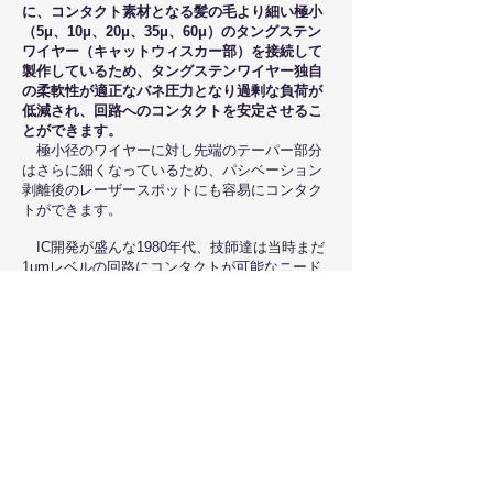
に、コンタクト素材となる髪の毛より細い極小
（5μ、10μ、20μ、35μ、60μ）のタングステン
ワイヤー（キャットウィスカー部）を接続して
製作しているため、タングステンワイヤー独自
の柔軟性が適正なバネ圧力となり過剰な負荷が
低減され、回路へのコンタクトを安定させるこ
とができます。
極小径のワイヤーに対し先端のテーパー部分
はさらに細くなっているため、パシベーション
剥離後のレーザースポットにも容易にコンタク
トができます。
IC開発が盛んな1980年代、技師達は当時まだ
1μmレベルの回路にコンタクトが可能なニード
ルが存在していなかったため、金のボンディン
グワイヤーを手で引延し切断してその伸びて尖
った部分をニードルの変わりとして利用しICの
解析を行っていました。
その技師達の苦労をヒントにT-4ニードルが誕
生しました。プロービングは顕微鏡下で行いま
すが職人技の作業となります。
中村＠NPS