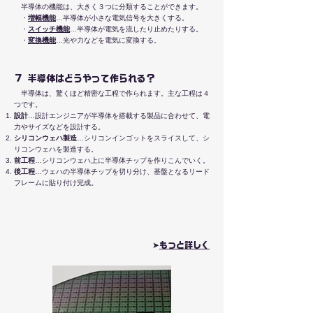
半導体の機能は、大きく３つに分類することができます。
・
増幅機能
…半導体が小さな電気信号を大きくする。
・
スイッチ機能
…半導体が電気を流したり止めたりする。
・
変換機能
…光や力などを電気に変換する。
７ 半導体はどうやって作られる？
半導体は、驚くほど精密な工程で作られます。主な工程は４
つです。
設計
…設計エンジニアが半導体を搭載する製品に合わせて、電
力やサイズなどを設計する。​
シリコンウェハ製造
…シリコンインゴットをスライスして、シ
リコンウェハを製造する。
前工程
…シリコンウェハ上に半導体チップを作りこんでいく。
後工程
…ウェハの半導体チップを切り分け、基盤となるリード
フレームに貼り付け完成。
➤
​もっと詳しく