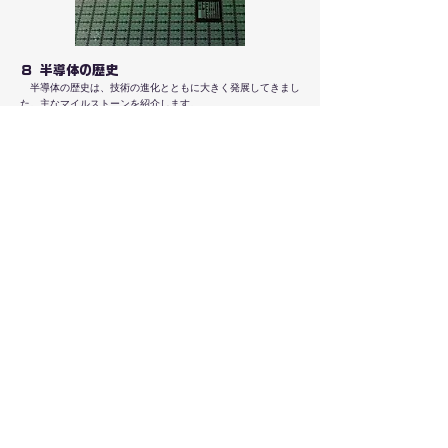
８ 半導体の歴史
半導体の歴史は、技術の進化とともに大きく発展してきまし
た。主なマイルストーンを紹介します。
1947年：
ベル研究所
で最初のトランジスタが発明されまし
た。これが半導体の始まりです。
1958年：集積回路（IC）が発明され、複数のトランジスタを1
つのチップに統合しました。
1971年：インテルが最初のマイクロプロセッサ「4004」を発
売。パソコンの時代が始まりました。
2000年代～：ナノテクノロジーの進化で、チップはさらに小
さく高性能になりました。
９ 半導体の未来
半導体は、未来のテクノロジーをさらに加速させます。注目
のトレンドを紹介します。
AIと機械 Ricciardo：AI専用の半導体（例：GoogleのTPU）
が、データ処理を高速化します。
量子コンピューティング：従来の半導体を超える超高速計算が
期待されています。
5GとIoT：高速通信とスマート家電の普及で、半導体の需要が
急増します。
環境対応：省エネ型半導体が、持続可能な社会を支えます。