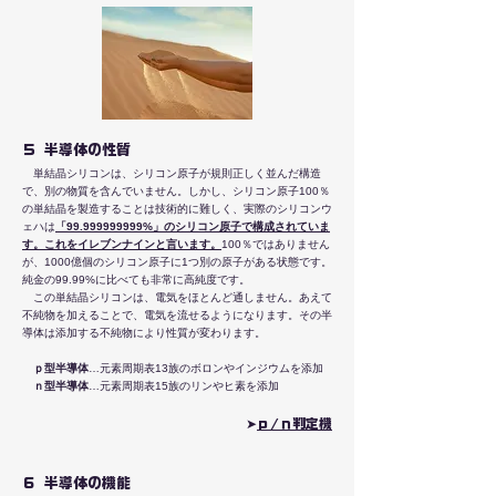
５ 半導体の性質
単結晶シリコンは、シリコン原子が規則正しく並んだ構造
で、別の物質を含んでいません。しかし、シリコン原子100％
の単結晶を製造することは技術的に難しく、実際のシリコンウ
ェハは
「99.999999999%」のシリコン原子で構成されていま
す。これをイレブンナインと言います。
100％ではありません
が、1000億個のシリコン原子に1つ別の原子がある状態です。
純金の99.99%に比べても非常に高純度です。
この単結晶シリコンは、電気をほとんど通しません。あえて
不純物を加えることで、電気を流せるようになります。その半
導体は添加する不純物により性質が変わります。
ｐ型半導体
…元素周期表13族のボロンやインジウムを添加
ｎ型半導体
…元素周期表15族のリンやヒ素を添加
➤
​ｐ/ｎ判定機
６ 半導体の機能