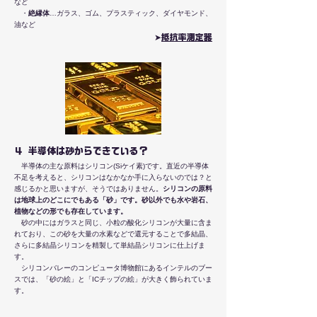
など
​ ・
絶縁体
…ガラス、ゴム、プラスティック、ダイヤモンド、
油など
➤
​抵抗率測定器
４ 半導体は砂からできている？
半導体の主な原料はシリコン(Siケイ素)です。直近の半導体
不足を考えると、シリコンはなかなか手に入らないのでは？と
感じるかと思いますが、そうではありません。
シリコンの原料
は地球上のどこにでもある「砂」です。砂以外でも水や岩石、
植物などの形でも存在しています。
砂の中にはガラスと同じ、小粒の酸化シリコンが大量に含ま
れており、この砂を大量の水素などで還元することで多結晶、
さらに多結晶シリコンを精製して単結晶シリコンに仕上げま
す。
シリコンバレーのコンピュータ博物館にあるインテルのブー
スでは、「砂の絵」と「ICチップの絵」が大きく飾られていま
す。