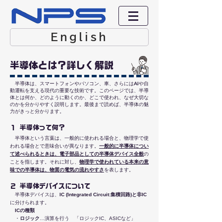
English
半導体とは？詳しく解説
半導体は、スマートフォンやパソコン、車、さらにはAIや自
動運転を支える現代の重要な技術です。このページでは、半導
体とは何か、どのように動くのか、どこで使われ、なぜ大切な
のかを分かりやすく説明します。最後まで読めば、半導体の魅
力がきっと分かります。​
１ 半導体って何？
半導体という言葉は、一般的に使われる場合と、物理学で使
われる場合とで意味合いが異なります。
一般的に半導体につい
て述べられるときは、電子部品としての半導体デバイス全般
の
ことを指します。それに対し、
物理学で使われている本来の意
味での半導体は、物質の電気の流れやすさ
を表します。
２ 半導体デバイスについて
半導体デバイスは、
IC (Integrated Circuit:集積回路)と非IC
に分けられます。
ICの種類
・
ロジック
…演算を行う 「ロジックIC、ASICなど」