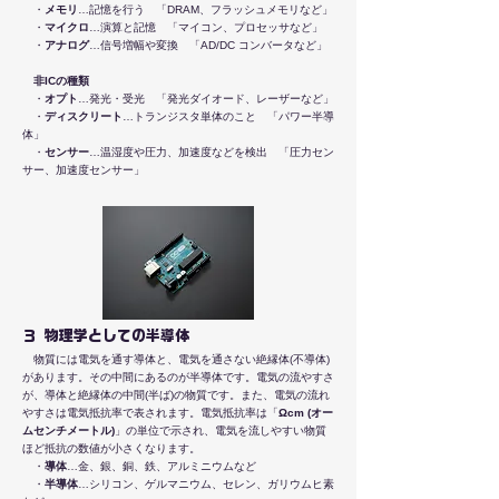
・
メモリ
…記憶を行う 「DRAM、フラッシュメモリなど」
・
マイクロ
…演算と記憶 「マイコン、プロセッサなど」
・
アナログ
…信号増幅や変換 「AD/DC コンバータなど」
非ICの種類
・
オプト
…発光・受光 「発光ダイオード、レーザーなど」
・
ディスクリート
…トランジスタ単体のこと 「パワー半導
体」
・
センサー
…温湿度や圧力、加速度などを検出 「圧力セン
サー、加速度センサー」
３ 物理学としての半導体
物質には電気を通す導体と、電気を通さない絶縁体(不導体)
があります。その中間にあるのが半導体です。電気の流やすさ
が、導体と絶縁体の中間(半ば)の物質です。また、電気の流れ
やすさは電気抵抗率で表されます。電気抵抗率は「
Ωcm (オー
ムセンチメートル)
」の単位で示され、電気を流しやすい物質
ほど抵抗の数値が小さくなります。
・
導体
…金、銀、銅、鉄、アルミニウムなど
・
半導体
…シリコン、ゲルマニウム、セレン、ガリウムヒ素