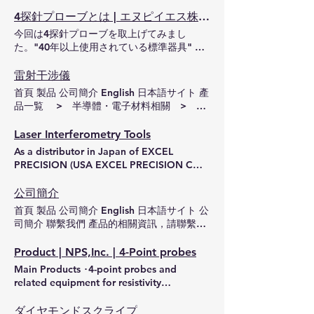
Contact Please feel free to contact us for
机械 > 精密定位平台 UniSlide 精密定位平
technical consultation, model selection,
4探針プローブとは | エヌピイエス株式会社
台 定位精密机械 本产品为精密滑轨（XY工
specifications etc. Phone: +81-3-3684-
今回は4探針プローブを取上げてみまし
作台），可作为微动定位及检测用工作台使
2548 / E-Mail: sales@nps-i.co.jp Outline
た。"40年以上使用されている標準器具" ４
用。通过组合配置，可提供XYZ三轴、电动驱
Enlarged View (Google Maps) 5 minutes
探針プローブは半導体材料の電気抵抗を測定
动、手动操作等丰富型号。结构设计确保无晃
walk from JR Kameido Station 15 minutes
するための電極として、１９６０年代にイギ
雷射干涉儀
动、无松动，具备高刚性特性。 <产品> 美
walk from Toei Shinjuku LIne Nishi-Ojima
リスのA&M FELL 氏により開発されまし
国VELMEX, INC. Nonmagnetic XY table
首頁 製品 公司簡介 English 日本語サイト 產
Station Business items (main handled
た。その後、その性能に目をつけたアメリカ
(photo is an example)
品一覧 > 半導體・電子材料相關 > 雷
products) 1. 4-point probes and related
の現半導体装置メーカーであるキューリック
射干涉儀 雷射干涉儀 半導體・液晶 前置作業
devices for resistivity measuring
＆ソファ社が買収し販売を開始したことで広
檢查 半導体・液晶 作業後的檢查 作為
Laser Interferometry Tools
instruments such as semiconductors and
く使用されるツールとなりました。 4探針プ
EXCEL PRECISION（EXCEL PRECISION，
thin film layers 2. Sheet resistivity
As a distributor in Japan of EXCEL
ローブとは 【 40年以上使用されている標準
USA）在日本的經銷商，我們代理電射干涉儀
measuring instrument for semiconductor,
PRECISION (USA EXCEL PRECISION CO.,
器具 】 ４探針プローブは半導体材料の抵
設備， 結合使用穩定塞曼效應和光學外差探
liquid crystal thin film 3. High-
LTD), we deal with laser interferometer
抗率測定を行うための電極として、1960年
測/信號處理器的雙頻He - Ne雷射系統，可以
performance probe for characterization of
equipment. Combining a dual frequency
公司簡介
代にイギリスのA&M FELL氏によりFELLプ
測量0.3納米的最小讀數分辨率的高度準確和
semiconductor IC (ULSI, VLSI, etc.) 4.
He - Ne laser system employing stabilized
ローブが開発されました。 その後、その
首頁 製品 公司簡介 English 日本語サイト 公
可靠的測量，並且還可以實現低成本系統。
Measurement probe and measurement
Zeeman and an optical heterodyne
性能に目をつけたアメリカの現半導体装置大
司簡介 聯繫我們 產品的相關資訊，請聯繫我
EXCEL PRECISION有限公司作為獨立設計和
device for microwave 5. Slide products for
detection / signal processor, it is possible
手メーカーであるキューリック＆ソファ社が
們 TEL: +81-3-3684-2548 / E-Mail:
製造的雷射干涉測量儀器的行業中建立了自己
measurement, experimental, manual and
to do highly accurate and reliable
会社を買収し、販売を開始したことで世界的
sales@nps-i.co.jp 公司簡介 經營項目（主要
Product | NPS,Inc. | 4-Point probes
的地位。 我們在全球擁有超過5000台以上的
electric linear/rotating type 6. Probe
measurement of a Home Products About
に広く使用されるツールとなりました。
產品） 1.用於電阻率測量儀器如半導體和薄
實績。 我們不僅製造標準正規產品，依客戶
needle, scrape point 7. Laser
Main Products ･4-point probes and
Us SEMICON Japan 日本語サイト Product
日本では1971年にNPS株式会社（旧社
膜層的四點探針相關器材 2.半導體，液晶薄
的要求接受訂製的系統。第三選擇。EXCEL
interferometer system Management policy
related equipment for resistivity
list > Semiconductors and Electronic
名：ナカムラセイミツ商会）が販売を開始
膜的片電阻率測量儀 3.用於半導體
PRECISION公司的雷射干涉儀 您的機器。 會
We select high-tech equipments and
measurement of semiconductors, thin film
Materials > Laser Interferometry Tools
し、全国の半導体メーカーや装置メーカーに
IC（ULSI，VLSI等）的高性能探頭 4.微波測
發出怪聲音嗎？ 如果您有EXCEL
materials indispensable for the
layers, etc. ･semiconductor and liquid
ダイヤモンドスクライプ
Laser Interferometry Tools Pre-Process
ご紹介させていただきました。 当時は