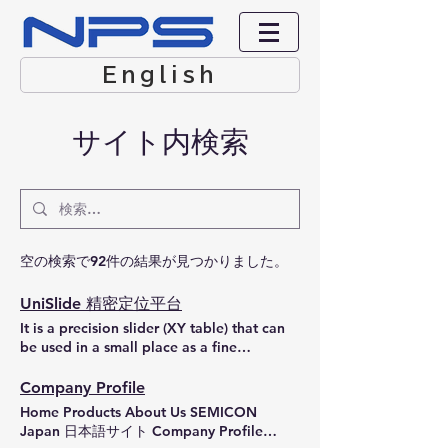
English
サイト内検索
空の検索で92件の結果が見つかりました。
UniSlide 精密定位平台
It is a precision slider (XY table) that can
be used in a small place as a fine
positioning / inspection table. We have
various kinds available. There is no
Company Profile
blurring and rattling, and it is made to
Home Products About Us SEMICON
have high rigidity. 首页 产品 公司简介
Japan 日本語サイト Company Profile
English 日本語サイト 产品阵容 > 定位精密